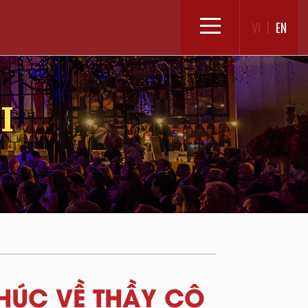
VI
EN
I
KHÚC VỀ THẦY CÔ