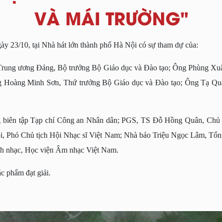
VÀ MÁI TRƯỜNG"
ngày 23/10, tại Nhà hát lớn thành phố Hà Nội có sự tham dự của:
rung ương Đảng, Bộ trưởng Bộ Giáo dục và Đào tạo; Ông Phùng Xuâ
g Hoàng Minh Sơn, Thứ trưởng Bộ Giáo dục và Đào tạo; Ông Tạ Qu
biên tập Tạp chí Công an Nhân dân; PGS, TS Đỗ Hồng Quân, Chủ t
, Phó Chủ tịch Hội Nhạc sĩ Việt Nam; Nhà báo Triệu Ngọc Lâm, Tổng
h nhạc, Học viện Âm nhạc Việt Nam.
ác phẩm đạt giải.