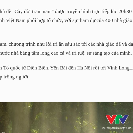
ủ đề "Cây đời trăm năm" được truyền hình trực tiếp lúc 20h30
h Việt Nam phối hợp tổ chức, với sự tham dự của 400 nhà giáo t
, chương trình như lời tri ân sâu sắc tới các nhà giáo đã và đ
nước nhà bằng tấm lòng cao cả và trí tuệ, sự sáng tạo của mình.
 Tổ quốc từ Điện Biên, Yên Bái đến Hà Nội rồi tới Vĩnh Long...
p trồng người.