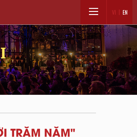
VI
EN
I
ĐỜI TRĂM NĂM"